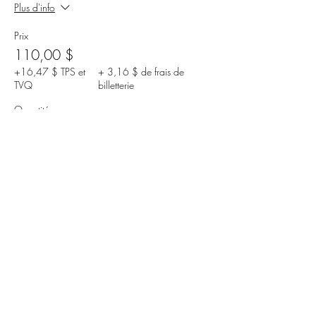
Plus d'info
Prix
110,00 $
+16,47 $ TPS et
+ 3,16 $ de frais de
TVQ
billetterie
Quantité
Total
0,00 $
Passer la commande
Partager cet événement